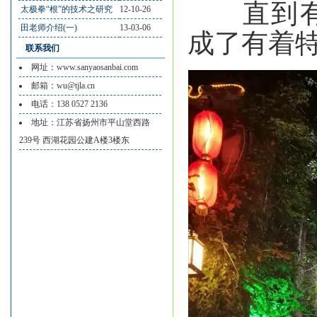
直到有幸
太极拳“根”的技术之研究
12-10-26
田老师介绍(一)
13-03-06
成了有着
联系我们
网址：www.sanyaosanbai.com
邮箱：wu@tjla.cn
电话：138 0527 2136
地址：江苏省扬州市平山堂西路
239号 西湖花园公建A楼3楼东