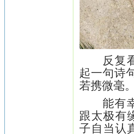
反复看师
起一句诗
若携微毫。
能有幸拜
跟太极有
子自当认