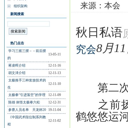
来源：本会
组织架构
新闻搜索
秋日私语
热门点击
8月1
究会
学习三摇三摆－－前后摆
13-05-11
的
蒋凌晖介绍
12-11-16
胡文泽介绍
12-11-13
太极推手三种发放技术的
第二次来
12-11-10
生
太极拳“引进落空”的学理
12-11-09
之前扬州
陈雄 体悟太极拳六松
12-12-31
参赛人员名单 天龙杯20
19-11-04
鹤悠悠运
《中国武术段位制系列教
12-11-02
程