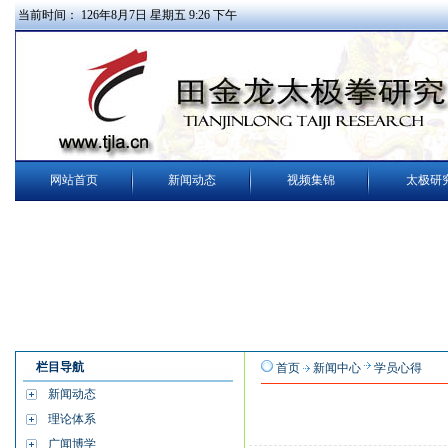
当前时间：
126
年
8
月
7
日
星期五
9
:
26
下午
网站首页
新闻动态
视频集锦
太极研
栏目导航
首页
新闻中心
学员心得
新闻动态
理论体系
广闻博学