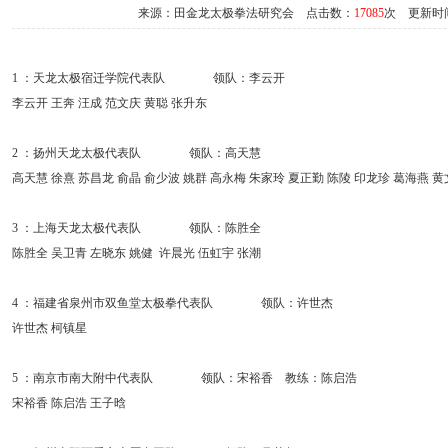
来源：田金龙太极拳法研究会 点击数：
17085
次 更新时间：2
1 ：天龙太极宿迁学院代表队 领队：李云开
李云开 王奔 汪成 范文庆 黄聪 张升东
2 ：扬州天龙太极代表队 领队：高天慧
高天慧 徐熹 苏昌龙 俞晶 俞少波 姚群 高永梅 朱家玲 夏正勤 陈陵 印龙珍 葛海燕 黄
3 ：上海天龙太极代表队 领队：陈胜全
陈胜全 吴卫青 左晓东 姚健 许晨光 伍虹宇 张潮
4 ：福建省泉州市双鱼堂太极拳代表队 领队：许世杰
许世杰 柯镇星
5 ：南京市南大附中代表队 领队：宋裕香 教练：陈启浩
宋裕香 陈启浩 王子晗