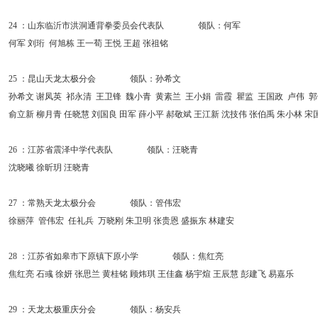
24 ：山东临沂市洪洞通背拳委员会代表队 领队：何军
何军 刘珩 何旭栋 王一荀 王悦 王超 张祖铭
25 ：昆山天龙太极分会 领队：孙希文
孙希文 谢凤英 祁永清 王卫锋 魏小青 黄素兰 王小娟 雷霞 瞿监 王国政 卢伟 
俞立新 柳月青 任晓慧 刘国良 田军 薛小平 郝敬斌 王江新 沈技伟 张伯禹 朱小林 宋
26 ：江苏省震泽中学代表队 领队：汪晓青
沈晓曦 徐昕玥 汪晓青
27 ：常熟天龙太极分会 领队：管伟宏
徐丽萍 管伟宏 任礼兵 万晓刚 朱卫明 张贵恩 盛振东 林建安
28 ：江苏省如皋市下原镇下原小学 领队：焦红亮
焦红亮 石彧 徐妍 张思兰 黄桂铭 顾炜琪 王佳鑫 杨宇煊 王辰慧 彭建飞 易嘉乐
29 ：天龙太极重庆分会 领队：杨安兵