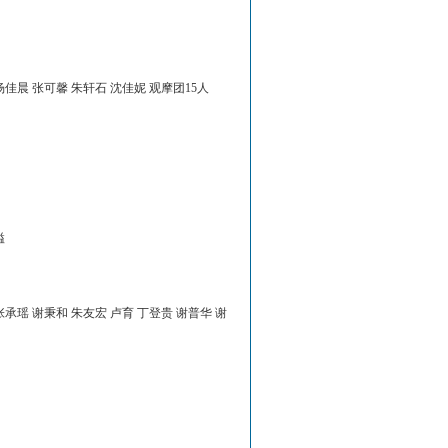
杨佳晨 张可馨 朱轩石 沈佳妮 观摩团15人
溢
张承瑶 谢秉和 朱友宏 卢育 丁登贵 谢普华 谢