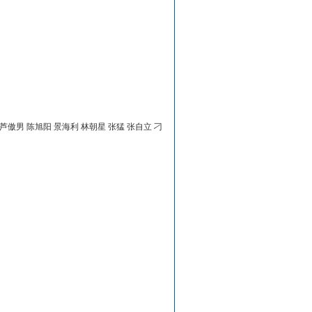
 芦傲男 陈旭阳 景海利 林朝星 张猛 张自立 刁