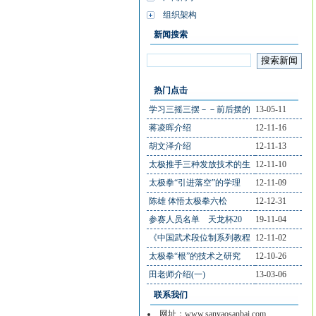
组织架构
新闻搜索
热门点击
学习三摇三摆－－前后摆的
13-05-11
蒋凌晖介绍
12-11-16
胡文泽介绍
12-11-13
太极推手三种发放技术的生
12-11-10
太极拳“引进落空”的学理
12-11-09
陈雄 体悟太极拳六松
12-12-31
参赛人员名单 天龙杯20
19-11-04
《中国武术段位制系列教程
12-11-02
太极拳“根”的技术之研究
12-10-26
田老师介绍(一)
13-03-06
联系我们
网址：www.sanyaosanbai.com