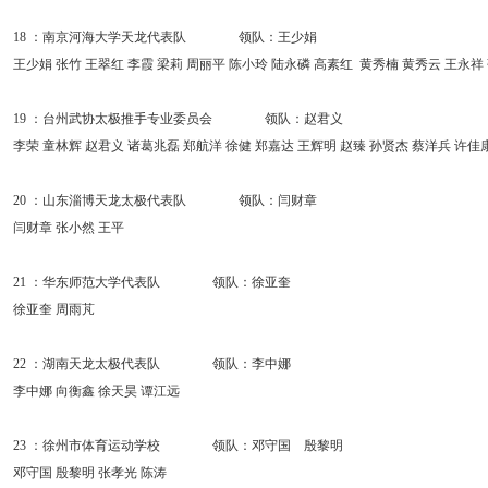
18 ：南京河海大学天龙代表队 领队：王少娟
王少娟 张竹 王翠红 李霞 梁莉 周丽平 陈小玲 陆永磷 高素红 黄秀楠 黄秀云 王永祥
19 ：台州武协太极推手专业委员会 领队：赵君义
李荣 童林辉 赵君义 诸葛兆磊 郑航洋 徐健 郑嘉达 王辉明 赵臻 孙贤杰 蔡洋兵 许佳
20 ：山东淄博天龙太极代表队 领队：闫财章
闫财章 张小然 王平
21 ：华东师范大学代表队 领队：徐亚奎
徐亚奎 周雨芃
22 ：湖南天龙太极代表队 领队：李中娜
李中娜 向衡鑫 徐天昊 谭江远
23 ：徐州市体育运动学校 领队：邓守国 殷黎明
邓守国 殷黎明 张孝光 陈涛