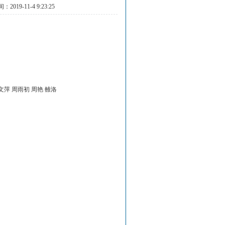
019-11-4 9:23:25
文萍 周雨初 周艳 雒洛