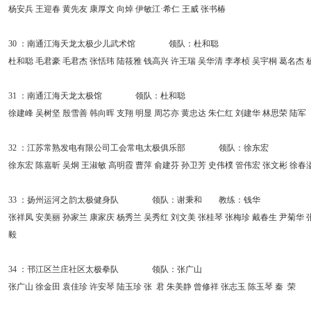
杨安兵 王迎春 黄先友 康厚文 向焯 伊敏江·希仁 王威 张书椿
30 ：南通江海天龙太极少儿武术馆 领队：杜和聪
杜和聪 毛君豪 毛君杰 张恬玮 陆筱雅 钱高兴 许王瑞 吴华清 李孝桢 吴宇桐 葛名杰 
31 ：南通江海天龙太极馆 领队：杜和聪
徐建峰 吴树坚 殷雪善 韩向晖 支翔 明显 周芯亦 黄忠达 朱仁红 刘建华 林思荣 陆军
32 ：江苏常熟发电有限公司工会常电太极俱乐部 领队：徐东宏
徐东宏 陈嘉昕 吴炯 王淑敏 高明霞 曹萍 俞建芬 孙卫芳 史伟樸 管伟宏 张文彬 徐春
33 ：扬州运河之韵太极健身队 领队：谢秉和 教练：钱华
张祥凤 安美丽 孙家兰 康家庆 杨秀兰 吴秀红 刘文美 张桂琴 张梅珍 戴春生 尹菊华 
毅
34 ：邗江区兰庄社区太极拳队 领队：张广山
张广山 徐金田 袁佳珍 许安琴 陆玉珍 张 君 朱美静 曾修祥 张志玉 陈玉琴 秦 荣