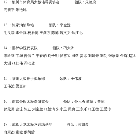
12 ：银川市体育局太极辅导员协会 领队：朱艳晓
高新平 朱艳晓
13 ：陈家沟辅导站 领队：李金沅
毛良瑞 李金沅 杨雁博 王鑫杰 陈赫 魏文文 钦江北
14 ：邯郸学院代表队 领队：刁大洲
陈玲钰 韦华 曾倩兰 宁春萌 刘子明 侯雪宝 田敬 贾冰 刘建奇 刘钊 张家豪 金辉 赵猛
大洲 张佳伟 冯浩然
15 ：莱州太极推手俱乐部 领队：王伟波
王伟波 梁更新
16 ：南京孙氏太极拳研究会 领队：孙元勇 教练：曹琼
孙元勇 曹琼 陈立 刘宝兰 张兰清 朱小卫 周惠 王永乐 张玉德 王爱玲
17 ：成都天龙太极营训练基地 领队：侯凯龄
白宗杰 童健 侯凯龄