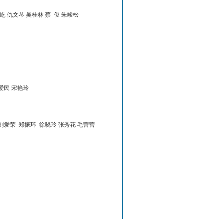
 屹 仇文琴 吴桂林 蔡 俊 朱峻松
张爱民 宋艳玲
 刘爱荣 郑振环 徐晓玲 张秀花 毛营营