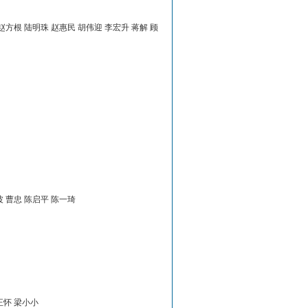
赵方根 陆明珠 赵惠民 胡伟迎 李宏升 蒋解 顾
波 曹忠 陈启平 陈一琦
正怀 梁小小