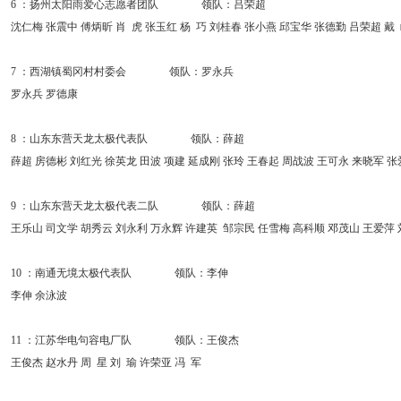
6 ：扬州太阳雨爱心志愿者团队 领队：吕荣超
沈仁梅 张震中 傅炳昕 肖 虎 张玉红 杨 巧 刘桂春 张小燕 邱宝华 张德勤 吕荣超 戴
7 ：西湖镇蜀冈村村委会 领队：罗永兵
罗永兵 罗德康
8 ：山东东营天龙太极代表队 领队：薛超
薛超 房德彬 刘红光 徐英龙 田波 项建 延成刚 张玲 王春起 周战波 王可永 来晓军 
9 ：山东东营天龙太极代表二队 领队：薛超
王乐山 司文学 胡秀云 刘永利 万永辉 许建英 邹宗民 任雪梅 高科顺 邓茂山 王爱萍
10 ：南通无境太极代表队 领队：李伸
李伸 余泳波
11 ：江苏华电句容电厂队 领队：王俊杰
王俊杰 赵水丹 周 星 刘 瑜 许荣亚 冯 军