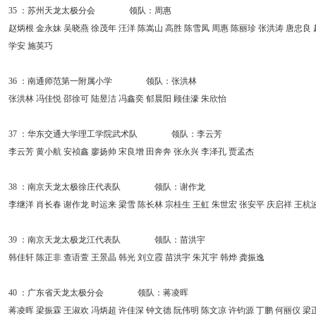
35 ：苏州天龙太极分会 领队：周惠
赵炳根 金永妹 吴晓燕 徐茂年 汪洋 陈嵩山 高胜 陈雪凤 周惠 陈丽珍 张洪涛 唐忠良 
学安 施英巧
36 ：南通师范第一附属小学 领队：张洪林
张洪林 冯佳悦 邵徐可 陆昱洁 冯鑫奕 郁晨阳 顾佳濠 朱欣怡
37 ：华东交通大学理工学院武术队 领队：李云芳
李云芳 黄小航 安祯鑫 廖扬帅 宋良增 田奔奔 张永兴 李泽孔 贾孟杰
38 ：南京天龙太极徐庄代表队 领队：谢作龙
李继洋 肖长春 谢作龙 时运来 梁雪 陈长林 宗桂生 王虹 朱世宏 张安平 庆启祥 王杭
39 ：南京天龙太极龙江代表队 领队：苗洪宇
韩佳轩 陈正非 查语萱 王景晶 韩光 刘立霞 苗洪宇 朱芃宇 韩烨 龚振逸
40 ：广东省天龙太极分会 领队：蒋凌晖
蒋凌晖 梁振霖 王淑欢 冯炳超 许佳深 钟文德 阮伟明 陈文凉 许钧源 丁鹏 何丽仪 梁