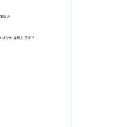
 张建农
康 林荣华 郑显文 黄米平