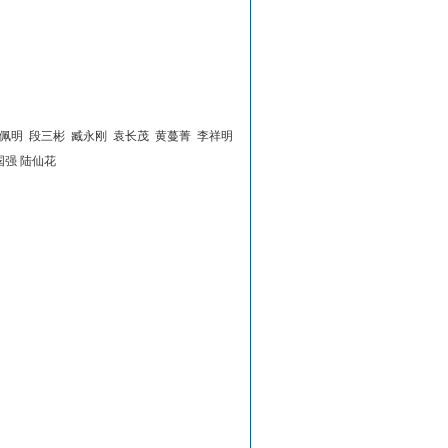
郭佩明 段三彬 臧永刚 袁长茂 黄蔓菁 李祥明
国强 陆仙花