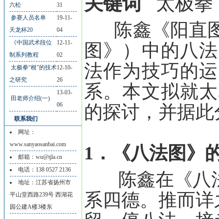
关键词
太极拳
六松
31
参赛人员名单
19-11-
陈鑫《阳直图
天龙杯20
04
《中国武术段位
12-11-
图》）中的八法
制系列教程
02
法作为技巧的运
太极拳“根”的技术
12-10-
之研究
26
系。本文拟就太
13-03-
田老师介绍(一)
06
的探讨，并据此
联系我们
网址：
www.sanyaosanbai.com
1．《八法图》
邮箱：wu@tjla.cn
电话：138 0527 2136
陈鑫在《八法图
地址：江苏省扬州市
系四德。推而详
平山堂西路239号 西湖花
园公建A楼3楼东