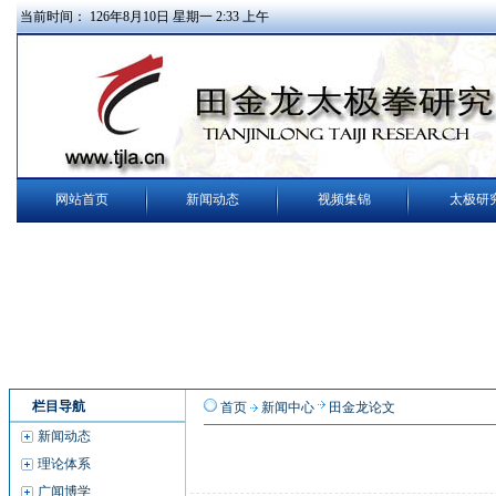
当前时间：
126
年
8
月
10
日
星期一
2
:
33
上午
网站首页
新闻动态
视频集锦
太极研
栏目导航
首页
新闻中心
田金龙论文
新闻动态
理论体系
广闻博学