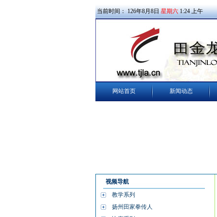
当前时间：
126
年
8
月
8
日
星期六
1
:
24
上午
网站首页
新闻动态
视频导航
教学系列
扬州田家拳传人