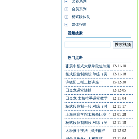
比赛系列
会员系列
杨式段位制
媒体报道
视频搜索
热门点击
张震中杨式太极拳段位制第
12-11-10
杨式段位制四段 单练（吴
12-11-18
许晓阳三摇三摆讲座一
15-12-30
田金龙课堂随拍
12-12-05
田金龙-太极推手课堂教学
12-11-04
杨式段位制一段 对练（时
12-11-17
上海体育学院太极拳比赛（
13-01-28
杨式段位制四段 对练（吴
12-11-18
太极推手技法--掷挂偏拧
13-12-02
田金龙教学生太极散打
12-11-04