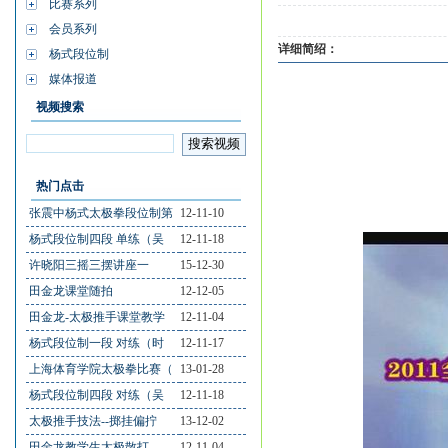
比赛系列
会员系列
详细简绍：
杨式段位制
媒体报道
视频搜索
热门点击
张震中杨式太极拳段位制第
12-11-10
杨式段位制四段 单练（吴
12-11-18
许晓阳三摇三摆讲座一
15-12-30
田金龙课堂随拍
12-12-05
田金龙-太极推手课堂教学
12-11-04
杨式段位制一段 对练（时
12-11-17
上海体育学院太极拳比赛（
13-01-28
杨式段位制四段 对练（吴
12-11-18
太极推手技法--掷挂偏拧
13-12-02
田金龙教学生太极散打
12-11-04