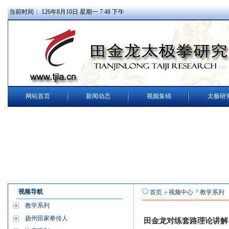
当前时间：
126
年
8
月
10
日
星期一
7
:
48
下午
网站首页
新闻动态
视频集锦
太极研
视频导航
首页
视频中心
教学系列
教学系列
扬州田家拳传人
田金龙对练套路理论讲解