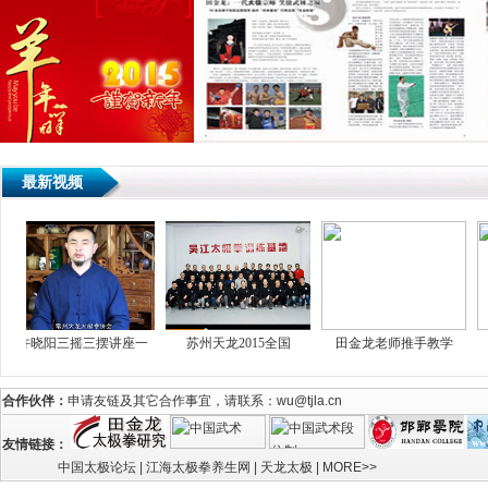
最新视频
许晓阳三摇三摆讲座一
苏州天龙2015全国
田金龙老师推手教学
田
合作伙伴：
申请友链及其它合作事宜，请联系：wu@tjla.cn
友情链接：
中国太极论坛
|
江海太极拳养生网
|
天龙太极
|
MORE>>