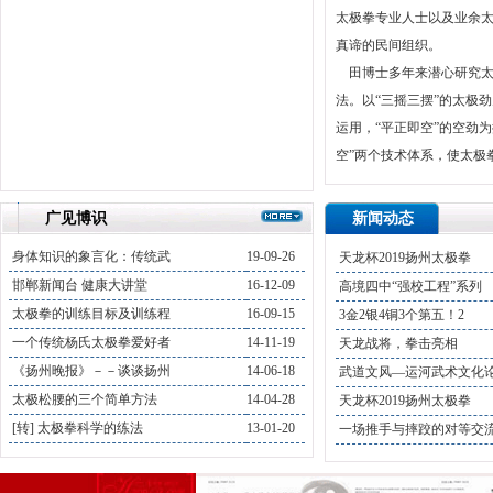
太极拳专业人士以及业余
真谛的民间组织。
田博士多年来潜心研究太
法。以“三摇三摆”的太极
运用，“平正即空”的空劲为
空”两个技术体系，使太极
广见博识
新闻动态
身体知识的象言化：传统武
19-09-26
天龙杯2019扬州太极拳
邯郸新闻台 健康大讲堂
16-12-09
高境四中“强校工程”系列
太极拳的训练目标及训练程
16-09-15
3金2银4铜3个第五！2
一个传统杨氏太极拳爱好者
14-11-19
天龙战将，拳击亮相
《扬州晚报》－－谈谈扬州
14-06-18
武道文风—运河武术文化
太极松腰的三个简单方法
14-04-28
天龙杯2019扬州太极拳
[转] 太极拳科学的练法
13-01-20
一场推手与摔跤的对等交